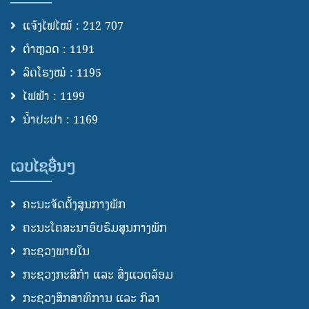
ແຈ້ງໄຟໄໝ້ : 212 707
ຕຳຫຼວດ : 1191
ລົດໂຮງໝໍ : 1195
ໄຟຟ້າ : 1199
ນ້ຳປະປາ : 1169
ເວບໄຊອື່ນໆ
ຄະນະຈັດຕັ້ງສູນກາງພັກ
ຄະນະໂຄສະນາອົບຮົມສູນກາງພັກ
ກະຊວງພາຍໃນ
ກະຊວງກະສິກຳ ແລະ ສິ່ງແວດລ້ອມ
ກະຊວງສຶກສາທິການ ແລະ ກິລາ