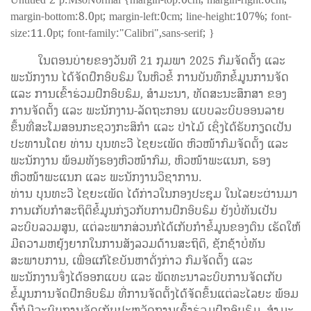
margin-bottom:8.0pt; margin-left:0cm; line-height:107%; font-
size:11.0pt; font-family:"Calibri",sans-serif; }
ໃນຕອນບ່າຍຂອງວັນທີ 21 ກຸມພາ 2025 ກົມຈັດຕັ້ງ ແລະ
ພະນັກງານ ໄດ້ຈັດຝຶກອົບຮົມ ໃນຫົວຂໍ້ ການບັນທຶກຂໍ້ມູນການຈັດ
ແລະ ການເຂົ້າຮ່ວມຝຶກອົບຮົມ, ສໍາມະນາ, ທັດສະນະສຶກສາ ຂອງ
ການຈັດຕັ້ງ ແລະ ພະນັກງານ-ລັດຖະກອນ ແບບລະບົບອອນລາຍ
ຂຶ້ນທີ່ສະໂມສອນກະຊວງກະສິກໍາ ແລະ ປ່າໄມ້ ເຊິ່ງໄດ້ຮັບກຽດເປັນ
ປະທານໂດຍ ທ່ານ ບຸນທະວີ ໄຊຍະເພັດ ຫົວໜ້າກົມຈັດຕັ້ງ ແລະ
ພະນັກງານ ພ້ອມທັງຮອງຫົວໜ້າກົມ, ຫົວໜ້າພະແນກ, ຮອງ
ຫົວໜ້າພະແນກ ແລະ ພະນັກງານວິຊາການ.
ທ່ານ ບຸນທະວີ ໄຊຍະເພັດ ໄດ້ກ່າວໃນກອງປະຊຸມ ໃນໄລຍະຜ່ານມາ
ການເກັບກຳສະຖິຕິຂໍ້ມູນກ່ຽວກັບການຝຶກອົບຮົມ ຍັງບໍ່ທັນເປັນ
ລະບົບລວມສູນ, ແຕ່ລະພາກສ່ວນກໍໄດ້ເກັບກຳຂໍ້ມູນຂອງຕົນ ເຮັດໃຫ້
ມີຄວາມຫຍຸ້ງຍາກໃນການສັງລວມດ້ານສະຖິຕິ, ຊັກຊ້າບໍ່ທັນ
ສະພາບການ, ເພື່ອແກ້ໄຂບັນຫາດັ່ງກ່າວ ກົມຈັດຕັ້ງ ແລະ
ພະນັກງານຈຶ່ງໄດ້ອອກແບບ ແລະ ພັດທະນາລະບົບການຈັດເກັບ
ຂໍ້ມູນການຈັດຝຶກອົບຮົມ ທີ່ການຈັດຕັ້ງໄດ້ຈັດຂຶ້ນແຕ່ລະໄລຍະ ພ້ອມ
ນີ້ກໍມີລະບົບການຈັດເກັບປະຫວັດການເຂົ້າຮ່ວມຝຶກອົບຮົມ, ສຳມະ