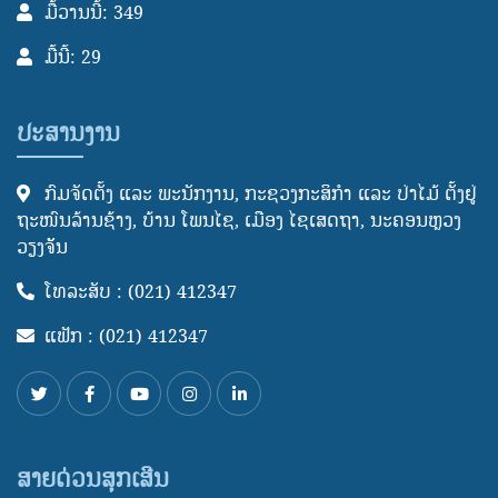
ມື້ວານນີ້: 349
ມື້ນີ້: 29
ປະສານງານ
ກົມຈັດຕັ້ງ ແລະ ພະນັກງານ, ກະຊວງກະສິກໍາ ແລະ ປ່າໄມ້ ຕັ້ງຢູ່
ຖະໜົນລ້ານຊ້າງ, ບ້ານ ໂພນໄຊ, ເມືອງ ໄຊເສດຖາ, ນະຄອນຫຼວງ
ວຽງຈັັນ
ໂທລະສັບ : (021) 412347
ແຟັກ : (021) 412347
ສາຍດ່ວນສຸກເສີນ