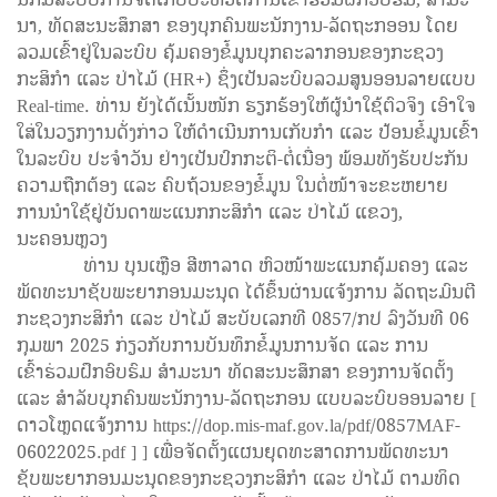
ນາ, ທັດສະນະສຶກສາ ຂອງບຸກຄົນພະນັກງານ-ລັດຖະກອອນ ໂດຍ
ລວມເຂົ້າຢູ່ໃນລະບົບ ຄຸ້ມຄອງຂໍ້ມູນບຸກຄະລາກອນຂອງກະຊວງ
ກະສິກຳ ແລະ ປ່າໄມ້ (HR+) ຊຶ່ງເປັນລະບົບລວມສູນອອນລາຍແບບ
Real-time. ທ່ານ ຍັງໄດ້ເນັ້ນໜັກ ຮຽກຮ້ອງໃຫ້ຜູ້ນຳໃຊ້ຕົວຈິງ ເອົາໃຈ
ໃສ່ໃນວຽກງານດັ່ງກ່າວ ໃຫ້ດຳເນີນການເກັບກຳ ແລະ ປ້ອນຂໍ້ມູນເຂົ້າ
ໃນລະບົບ ປະຈຳວັນ ຢ່າງເປັນປົກກະຕິ-ຕໍ່ເນື່ອງ ພ້ອມທັງຮັບປະກັນ
ຄວາມຖືກຕ້ອງ ແລະ ຄົບຖ້ວນຂອງຂໍ້ມູນ ໃນຕໍ່ໜ້າຈະຂະຫຍາຍ
ການນຳໃຊ້ຢູ່ບັນດາພະແນກກະສິກຳ ແລະ ປ່າໄມ້ ແຂວງ,
ນະຄອນຫຼວງ
ທ່ານ ບຸນເຫຼືອ ສີຫາລາດ ຫົວໜ້າພະແນກຄຸ້ມຄອງ ແລະ
ພັດທະນາຊັບພະຍາກອນມະນຸດ ໄດ້ຂຶ້ນຜ່ານແຈ້ງການ ລັດຖະມົນຕີ
ກະຊວງກະສິກໍາ ແລະ ປ່າໄມ້ ສະບັບເລກທີ 0857/ກປ ລົງວັນທີ 06
ກຸມພາ 2025 ກ່ຽວກັບການບັນທຶກຂໍ້ມູນການຈັດ ແລະ ການ
ເຂົ້າຮ່ວມຝຶກອົບຮົມ ສໍາມະນາ ທັດສະນະສຶກສາ ຂອງການຈັດຕັ້ງ
ແລະ ສຳລັບບຸກຄົນພະນັກງານ-ລັດຖະກອນ ແບບລະບົບອອນລາຍ [
ດາວໂຫຼດແຈ້ງການ
https://dop.mis-maf.gov.la/pdf/0857MAF-
06022025.pdf
] ] ເພື່ອຈັດຕັ້ງແຜນຍຸດທະສາດການພັດທະນາ
ຊັບພະຍາກອນມະນຸດຂອງກະຊວງກະສິກໍາ ແລະ ປ່າໄມ້ ຕາມທິດ