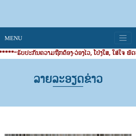
MENU
“ຮັບປະກັນຄວາມຖືກຕ້ອງ-ວ່ອງໄວ, ໂປ່ງໃສ, ໃສ່ໃຈ ພັດທະນ
ລາຍລະອຽດຂ່າວ