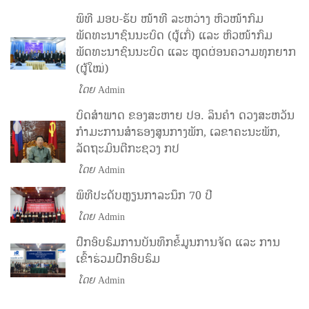
ພິທີ ມອບ-ຮັບ ໜ້າທີ ລະຫວ່າງ ຫົວໜ້າກົມ
ພັດທະນາຊົນນະບົດ (ຜູ້ເກົ່) ແລະ ຫົວໜ້າກົມ
ພັດທະນາຊົນນະບົດ ແລະ ຫຼຸດຜ່ອນຄວາມທຸກຍາກ
(ຜູ້ໃໝ່)
ໂດຍ
Admin
ບົດສຳພາດ ຂອງສະຫາຍ ປອ. ລິນຄຳ ດວງສະຫວັນ
ກຳມະການສຳຮອງສູນກາງພັກ, ເລຂາຄະນະພັກ,
ລັດຖະມົນຕີກະຊວງ ກປ
ໂດຍ
Admin
ພິທີປະດັບຫຼຽນກາລະນຶກ 70 ປີ
ໂດຍ
Admin
ຝຶກອົບຮົມການບັນທຶກຂໍ້ມູນການຈັດ ແລະ ການ
ເຂົ້າຮ່ວມຝຶກອົບຮົມ
ໂດຍ
Admin