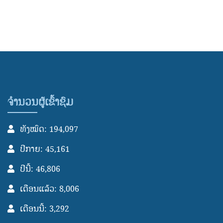
ຈຳນວນຜູ້ເຂົ້າຊົມ
ທັງໝົດ: 194,097
ປີກາຍ: 45,161
ປີນີ້: 46,806
ເດືອນແລ້ວ: 8,006
ເດືອນນີ້: 3,292