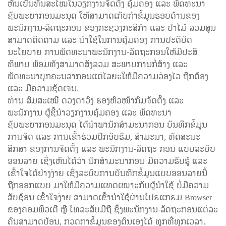
ຫັນເປັນທັນສະໄໝໃນວຽກງານຈັດຕັ້ງ ຄຸ້ມຄອງ ແລະ ພັດທະນາ
ຊັບພະຍາກອນມະນຸດ ໃຫ້ສາມາດເກັບກໍາຂໍ້ມູນຮອບດ້ານຂອງ
ພະນັກງານ-ລັດຖະກອນ ຂອງກະຊວງກະສິກໍາ ແລະ ປ່າໄມ້ ລວມສູນ
ສາມາດຕິດຕາມ ແລະ ນໍາໃຊ້ໃນການຄຸ້ມຄອງ ການປະຕິບັດ
ນະໂຍບາຍ ການພັດທະນາພະນັກງານ-ລັດຖະກອນໃຫ້ມີປະສິ
ທິພາບ ພ້ອມທັງສາມາດສັງລວມ ສະພາບການກໍ່ສ້າງ ແລະ
ພັດທະນາບຸກຄະນລາກອນແຕ່ໄລຍະໃຫ້ມີຄວາມວ່ອງໄວ ຖືກຕ້ອງ
ແລະ ມີຄວາມຊັດເຈນ.
ທ່ານ ສົມສະເໝີ ດວງດາວົງ ຮອງຫົວໜ້າກົມຈັດຕັ້ງ ແລະ
ພະນັກງານ ຜູ້ຊີ້ນໍາວຽກງານຄຸ້ມຄອງ ແລະ ພັດທະນາ
ຊັບພະຍາກອນມະນຸດ ໄດ້ນໍາພານັກສໍາມະນາກອນ ບັນທຶກຂໍ້ມູນ
ການຈັດ ແລະ ການເຂົ້າຮ່ວມຝຶກອົບຮົມ, ສໍາມະນາ, ທັດສະນະ
ສຶກສາ ຂອງການຈັດຕັ້ງ ແລະ ພະນັກງານ-ລັດຖະ ກອນ ແບບລະບົບ
ອອນລາຍ ເຊິ່ງເຫັນໄດ້ວ່າ ນັກສໍາມະນາກອນ ມີຄວາມຮັບຮູ້ ແລະ
ເຂົ້າໃຈໄດ້ຢ່າງງ່າຍ ເຊິ່ງລະບົບການບັນທຶກຂໍ້ມູນແບບອອນລາຍນີ້
ຖືກອອກແບບ ມາໃຫ້ມີຄວາມແທດເໝາະກັບຜູ້ນໍາໃຊ້ ບໍ່ມີຄວາມ
ສັບຊ້ອນ ເຂົ້າໃຈງ່າຍ ສາມາດເຂົ້ານໍາໃຊ້ຜ່ານໂປຣແກຣມ Browser
ຂອງຄອມພິວເຕີ ຫຼື ໂທລະສັບມືຖື ຊຶ່ງພະນັກງານ-ລັດຖະກອນແຕ່ລະ
ຄົນສາມາດປ້ອນ, ກວດກາຂໍ້ມູນຂອງຕົນເອງໄດ້ ທູກທີ່ທຸກເວລາ.