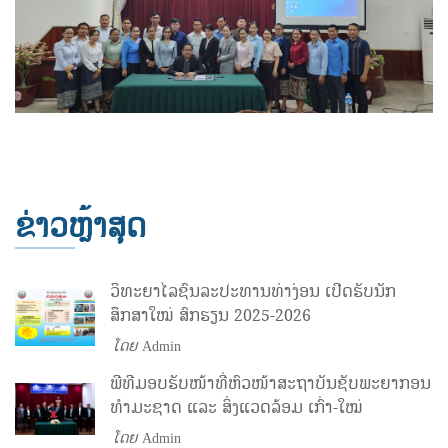
ຂ່າວຫຼ້າສຸດ
ວິທະຍາໄລຊົນລະປະທານທ່າງ່ອນ ເປີດຮັບນັກ
ສຶກສາໃໝ່ ສົກຮຽນ 2025-2026
ໂດຍ
Admin
ພີທີມອບຮັບໜ້າທີ່ຫົວໜ້າສະຖາບັນຊັບພະຍາກອນ
ທຳມະຊາດ ແລະ ສິ່ງແວດລ້ອມ ເກົ່າ-ໃໝ່
ໂດຍ
Admin