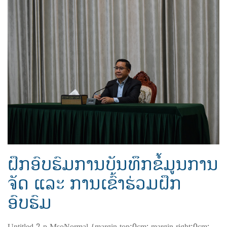
ຝຶກອົບຮົມການບັນທຶກຂໍ້ມູນການ
ຈັດ ແລະ ການເຂົ້າຮ່ວມຝຶກ
ອົບຮົມ
Untitled 2 p.MsoNormal {margin-top:0cm; margin-right:0cm;