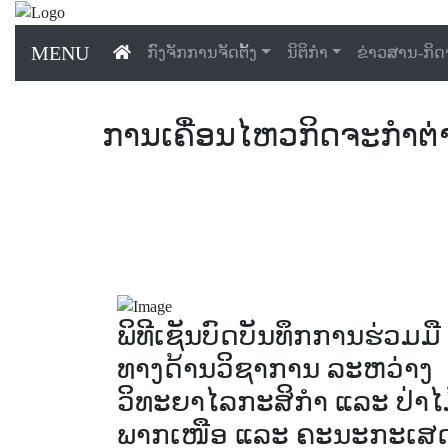
MENU
ກົງຈັກການຈັດຕັ້ງ
ນິຕິກຳ
ຂ່າວສານ-ກິ
ການເຄື່ອນໄຫວກິດຈະກຳຕ່
ພິທີເຊັນບົດບັນທຶກການຮ່ວມມື
ທາງດ້ານວິຊາການ ລະຫວ່າງ
ວິທະຍາໄລກະສິກຳ ແລະ ປ່າໄ
ພາກເໜືອ ແລະ ຄະນະກະເສ