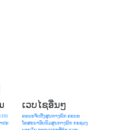
ນ
ເວບໄຊອື່ນໆ
1191
ຄະນະຈັດຕັ້ງສູນກາງພັກ
ຄະນະ
້ຳປະ
ໂຄສະນາອົບຮົມສູນກາງພັກ
ກະຊວງ
ພາຍໃນ
ກະຊວງກະສິກຳ ແລະ