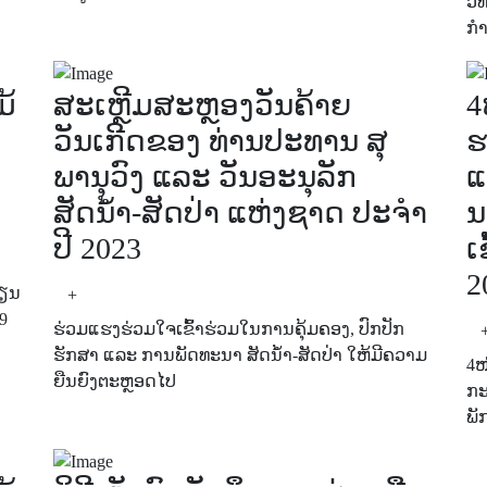
ວິ
ກໍ
ມ້
ສະເຫຼີມສະຫຼອງວັນຄ້າຍ
4
ວັນເກີດຂອງ ທ່ານປະທານ ສຸ
ຮ
ພານຸວົງ ແລະ ວັນອະນຸລັກ
ແ
ສັດນໍ້າ-ສັດປ່າ ແຫ່ງຊາດ ປະຈໍາ
ນ
ປີ 2023
ເ
2
ຮຽນ
+
9
ຮ່ວມແຮງຮ່ວມໃຈເຂົ້າຮ່ວມໃນການຄຸ້ມຄອງ, ປົກປັກ
ຮັກສາ ແລະ ການພັດທະນາ ສັດນໍ້າ-ສັດປ່າ ໃຫ້ມີຄວາມ
4ໜ
ຍືນຍົງຕະຫຼອດໄປ
ກະ
ພັ