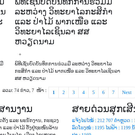
ມ້
ພິທີເຊັນບົດບັນທຶກການຮ່ວມມື
ານ
ລະຫວ່າງ ວິທະຍາໄລກະສິກຳ
ະ
ແລະ ປ່າໄມ້ ພາກເໜືອ ແລະ
ວິທະຍາໄລເຊິນລາ ສສ
ຫວຽດນາມ
+
ມື
ພິທີເຊັນບົດບັນທຶກການຮ່ວມມື ລະຫວ່າງ ວິທະຍາໄລ
ກະສິກຳ ແລະ ປ່າໄມ້ ພາກເໜືອ ແລະ ວິທະຍາໄລເຊິນລາ
ສສ ຫວຽດນາມ
ລວມ:
74 ຂ່າວ,
7
ໜ້າ :
1
2
3
4
5
6
7
Next
ສານງານ
ສາຍດ່ວນສຸກເສີ
ັດຕັ້ງ ແລະ ພະນັກງານ, ກະຊວງ
ແຈ້ງໄຟໄໝ້ : 212 707
ຕຳຫຼວດ : 
າ ແລະ ປ່າໄມ້ ຕັ້ງຢູ່ຖະໜົນລ້ານ
ລົດໂຮງໝໍ : 1195
ໄຟຟ້າ : 1199
ນ
ບ້ານ ໂພນໄຊ, ເມືອງ ໄຊເສດຖາ,
ປາ : 1169