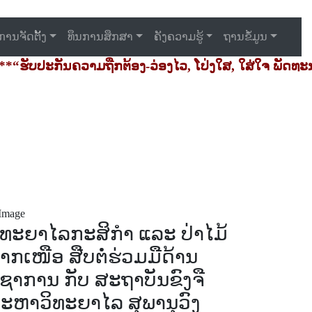
ການຈັດຕັ້ງ
ທຶນການສຶກສາ
ຄັງຄວາມຮູ້
ຖານຂໍ້ມູນ
ັບປະກັນຄວາມຖືກຕ້ອງ-ວ່ອງໄວ, ໂປ່ງໃສ, ໃສ່ໃຈ ພັດທະນາກ
ິທະຍາໄລກະສິກຳ ແລະ ປ່າໄມ້
າກເໜືອ ສືບຕໍ່ຮ່ວມມືດ້ານ
ິຊາການ ກັບ ສະຖາບັນຂົງຈື
ະຫາວິທະຍາໄລ ສຸພານຸວົງ