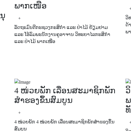
ພາກເໜືອ
ນຸ
ວິ
+
ດ້
ລັດຖະມົນຕີກະຊວງກະສິກຳ ແລະ ປ່າໄມ້ ຢ້ຽມຢາມ
ພາ
ແລະ ໂອ້ລົມພະນັກງານຄູອາຈານ ວິທະຍາໄລກະສິກຳ
ແລະ ປ່າໄມ້ ພາກເໜືອ
4 ໜ່ວຍພັກ ເລື່ອນສະມາຊິກພັກ
ວ
ສໍາຮອງຂຶ້ນສົມບູນ
ພ
ທ
+
4 ໜ່ວຍພັກ 4 ໜ່ວຍພັກ ເລື່ອນສະມາຊິກພັກສໍາຮອງຂຶ້ນ
ສົມບູນ