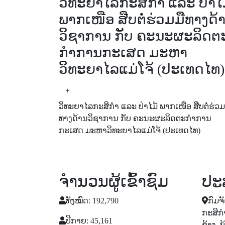
ວິທະຍາໄລກະສິກຳ ແລະ ປ່າໄ
ພາກເໜືອ ສືບຕໍ່ຮ່ວມມືທາງດ້
ວິຊາການ ກັບ ຄະນະຜະລິດຕ
ກໍາການກະເສດ ມະຫາ
ວິທະຍາໄລແມ່ໂຈ້ (ປະເທດໄທ)
+
ວິທະຍາໄລກະສິກຳ ແລະ ປ່າໄມ້ ພາກເໜືອ ສືບຕໍ່ຮ່ວມ
ທາງດ້ານວິຊາການ ກັບ ຄະນະຜະລິດຕະກໍາການ
ກະເສດ ມະຫາວິທະຍາໄລແມ່ໂຈ້ (ປະເທດໄທ)
ຈຳນວນຜູ້ເຂົ້າຊົມ
ປະ
ທັງໝົດ: 192,790
ກົມຈ
ກະສິກໍ
ປີກາຍ: 45,161
ຊ້າງ, 