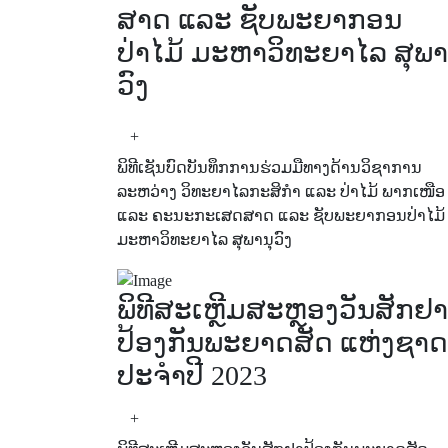
ສາດ ແລະ ຊັບພະຍາກອນ
ປ່າໄມ້ ມະຫາວິທະຍາໄລ ສຸພາ
ວົງ
+
ພິທີເຊັນບົດບັນທຶກການຮ່ວມມືທາງດ້ານວິຊາການ
ລະຫວ່າງ ວິທະຍາໄລກະສິກຳ ແລະ ປ່າໄມ້ ພາກເໜືອ
ແລະ ຄະນະກະເສດສາດ ແລະ ຊັບພະຍາກອນປ່າໄມ້
ມະຫາວິທະຍາໄລ ສຸພານຸວົງ
ພິທີສະເຫຼີມສະຫຼອງວັນສັກຢາ
ປ້ອງກັນພະຍາດສັດ ແຫ່ງຊາດ
ປະຈໍາປີ 2023
+