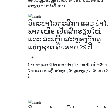
ພິທີສະເຫຼີມສະຫຼອງວັນສັກຢາປ້ອງກັນພະຍາດສັດ
ແຫ່ງຊາດ ປະຈໍາປີ 2023
ວິທະຍາໄລກະສິກຳ ແລະ ປ່າໄ
ພາກເໜືອ ເປີດສົກຮຽນໃໝ່
ແລະ ສະເຫຼີມສະຫຼອງວັນຄູ
ແຫ່ງຊາດ ຄົບຮອບ 29 ປີ
+
ວິທະຍາໄລກະສິກຳ ແລະ ປ່າໄມ້ ພາກເໜືອ ເປີດສົກ
ໃໝ່ ແລະ ສະເຫຼີມສະຫຼອງວັນຄູແຫ່ງຊາດ ຄົບຮອບ 2
ປີ