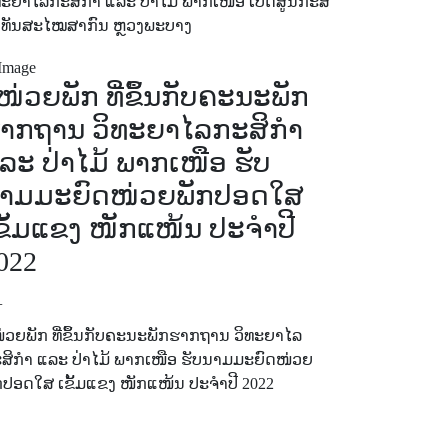
ທະຍາໄລກະສິກຳ ແລະ ປ່າໄມ້ ພາກເໜືອ ເປີດສູນກະສິ
າທັນສະໄໝສາກົນ ຫຼວງພະບາງ
ໜ່ວຍພັກ ທີ່ຂຶ້ນກັບຄະນະພັກ
າກຖານ ວິທະຍາໄລກະສິກຳ
ລະ ປ່າໄມ້ ພາກເໜືອ ຮັບ
າມມະຍົດໜ່ວຍພັກປອດໃສ
ຂັ້ມແຂງ ໜັກແໜ້ນ ປະຈໍາປີ
022
+
່ວຍພັກ ທີ່ຂຶ້ນກັບຄະນະພັກຮາກຖານ ວິທະຍາໄລ
ສິກຳ ແລະ ປ່າໄມ້ ພາກເໜືອ ຮັບນາມມະຍົດໜ່ວຍ
ກປອດໃສ ເຂັ້ມແຂງ ໜັກແໜ້ນ ປະຈໍາປີ 2022