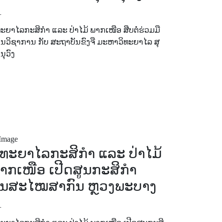
+
ທະຍາໄລກະສິກຳ ແລະ ປ່າໄມ້ ພາກເໜືອ ສືບຕໍ່ຮ່ວມມື
ານວິຊາການ ກັບ ສະຖາບັນຂົງຈື ມະຫາວິທະຍາໄລ ສຸ
ນຸວົງ
ິທະຍາໄລກະສິກຳ ແລະ ປ່າໄມ້
າກເໜືອ ເປີດສູນກະສິກໍາ
ັນສະໄໝສາກົນ ຫຼວງພະບາງ
+