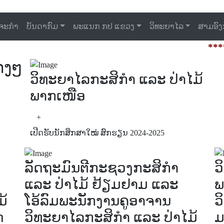
ດຈະກຳ
ບັນດາກົມ
ພະແນກ ກປ ແຂວງ
ວິທະຍາໄລ
ສາມອົງ
*****“ຮ
າງໆ
ວິທະຍາໄລກະສິກຳ ແລະ ປ່າໄມ້
ພາກເໜືອ
+
ເປີດຮັບນັກສຶກສາໃໝ່ ສົກຮຽນ 2024-2025
ລັດຖະມົນຕີກະຊວງກະສິກຳ
ວ
ແລະ ປ່າໄມ້ ຢ້ຽມຢາມ ແລະ
ພ
ມ້
ໂອ້ລົມພະນັກງານຄູອາຈານ
ວ
ດ
ວິທະຍາໄລກະສິກຳ ແລະ ປ່າໄມ້
ມ