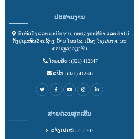
ປະສານງານ
ກົມຈັດຕັ້ງ ແລະ ພະນັກງານ, ກະຊວງກະສິກໍາ ແລະ ປ່າໄມ້
ຕັ້ງຢູ່ຖະໜົນລ້ານຊ້າງ, ບ້ານ ໂພນໄຊ, ເມືອງ ໄຊເສດຖາ, ນະ
ຄອນຫຼວງວຽງຈັັນ
ໂທລະສັບ : (021) 412347
ແຟັກ : (021) 412347
ສາຍດ່ວນສຸກເສີນ
ແຈ້ງໄຟໄໝ້ : 212 707