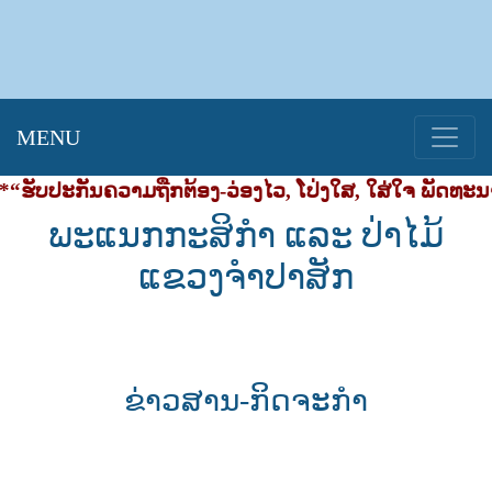
MENU
ຮັບປະກັນຄວາມຖືກຕ້ອງ-ວ່ອງໄວ, ໂປ່ງໃສ, ໃສ່ໃຈ ພັດທະນາ
ພະແນກກະສິກໍາ ແລະ ປ່າໄມ້
ແຂວງຈໍາປາສັກ
ຂ່າວສານ-ກິດຈະກຳ