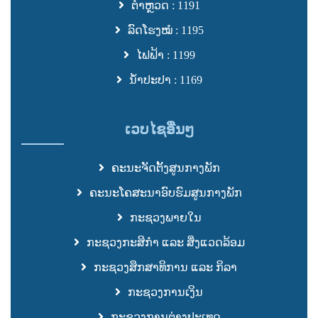
ຕຳຫຼວດ : 1191
ລົດໂຮງໝໍ : 1195
ໄຟຟ້າ : 1199
ນ້ຳປະປາ : 1169
ເວບໄຊອື່ນໆ
ຄະນະຈັດຕັ້ງສູນກາງພັກ
ຄະນະໂຄສະນາອົບຮົມສູນກາງພັກ
ກະຊວງພາຍໃນ
ກະຊວງກະສິກຳ ແລະ ສິ່ງແວດລ້ອມ
ກະຊວງສຶກສາທິການ ແລະ ກິລາ
ກະຊວງການເງິນ
ກະຊວງການຕ່າງປະເທດ