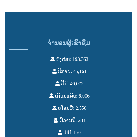
ຈຳນວນຜູ້ເຂົ້າຊົມ
ທັງໝົດ: 193,363
ປີກາຍ: 45,161
ປີນີ້: 46,072
ເດືອນແລ້ວ: 8,006
ເດືອນນີ້: 2,558
ມື້ວານນີ້: 283
ມື້ນີ້: 150