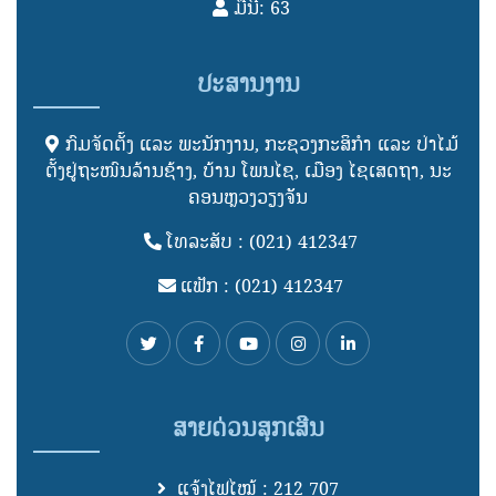
ມື້ນີ້: 63
ປະສານງານ
ກົມຈັດຕັ້ງ ແລະ ພະນັກງານ, ກະຊວງກະສິກໍາ ແລະ ປ່າໄມ້
ຕັ້ງຢູ່ຖະໜົນລ້ານຊ້າງ, ບ້ານ ໂພນໄຊ, ເມືອງ ໄຊເສດຖາ, ນະ
ຄອນຫຼວງວຽງຈັັນ
ໂທລະສັບ : (021) 412347
ແຟັກ : (021) 412347
ສາຍດ່ວນສຸກເສີນ
ແຈ້ງໄຟໄໝ້ : 212 707