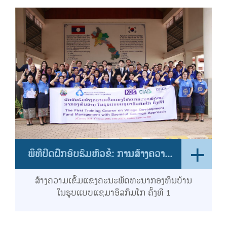
+
ພິທີປິດຝຶກອົບຮົມຫົວຂໍ້: ການສ້າງຄວາມເຂັ້ມແຂງ ຄະນະພັດທະນາກອງທຶນບ້ານໃນຮູບແບບແຊມາອຶລກຶມໂກ ຄັ້ງທີ 1
ສ້າງຄວາມເຂັ້ມແຂງຄະນະພັດທະນາກອງທຶນບ້ານ
ໃນຮູບແບບແຊມາອຶລກຶມໂກ ຄັ້ງທີ 1