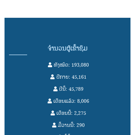
ຈຳນວນຜູ້ເຂົ້າຊົມ
ທັງໝົດ: 193,080
ປີກາຍ: 45,161
ປີນີ້: 45,789
ເດືອນແລ້ວ: 8,006
ເດືອນນີ້: 2,275
ມື້ວານນີ້: 290