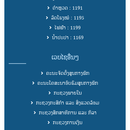
ຕຳຫຼວດ : 1191
ລົດໂຮງໝໍ : 1195
ໄຟຟ້າ : 1199
ນ້ຳປະປາ : 1169
ເວບໄຊອື່ນໆ
ຄະນະຈັດຕັ້ງສູນກາງພັກ
ຄະນະໂຄສະນາອົບຮົມສູນກາງພັກ
ກະຊວງພາຍໃນ
ກະຊວງກະສິກຳ ແລະ ສິ່ງແວດລ້ອມ
ກະຊວງສຶກສາທິການ ແລະ ກິລາ
ກະຊວງການເງິນ