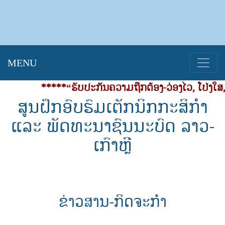
MENU
*****“ຮັບປະກັນຄວາມຖືກຕ້ອງ-ວ່ອງໄວ, ໂປ່ງໃສ, 
ສູນຝຶກອົບຮົມເຕັກນິກກະສິກຳ
ແລະ ພັດທະນາຊົນນະບົດ ລາວ-
ເກົາຫຼີ
ຂ່າວສານ-ກິດຈະກຳ