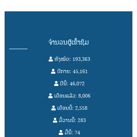
ຈຳນວນຜູ້ເຂົ້າຊົມ
ທັງໝົດ: 193,363
ປີກາຍ: 45,161
ປີນີ້: 46,072
ເດືອນແລ້ວ: 8,006
ເດືອນນີ້: 2,558
ມື້ວານນີ້: 283
ມື້ນີ້: 74