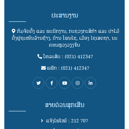
ປະສານງານ
ກົມຈັດຕັ້ງ ແລະ ພະນັກງານ, ກະຊວງກະສິກໍາ ແລະ ປ່າໄມ້
ຕັ້ງຢູ່ຖະໜົນລ້ານຊ້າງ, ບ້ານ ໂພນໄຊ, ເມືອງ ໄຊເສດຖາ, ນະ
ຄອນຫຼວງວຽງຈັັນ
ໂທລະສັບ : (021) 412347
ແຟັກ : (021) 412347
ສາຍດ່ວນສຸກເສີນ
ແຈ້ງໄຟໄໝ້ : 212 707