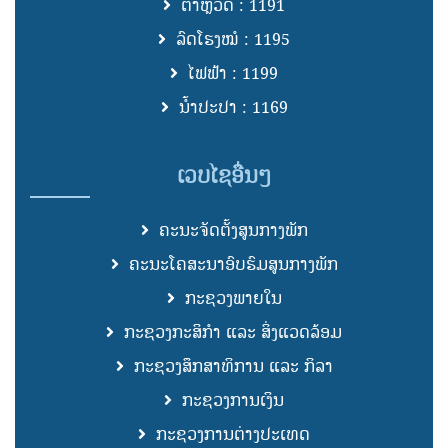
ຕຳຫຼວດ : 1191
ລົດໂຮງໝໍ : 1195
ໄຟຟ້າ : 1199
ນ້ຳປະປາ : 1169
ເວບໄຊອື່ນໆ
ຄະນະຈັດຕັ້ງສູນກາງພັກ
ຄະນະໂຄສະນາອົບຮົມສູນກາງພັກ
ກະຊວງພາຍໃນ
ກະຊວງກະສິກຳ ແລະ ສິ່ງແວດລ້ອມ
ກະຊວງສຶກສາທິການ ແລະ ກິລາ
ກະຊວງການເງິນ
ກະຊວງການຕ່າງປະເທດ