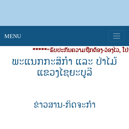
MENU
*****“ຮັບປະກັນຄວາມຖືກຕ້ອງ-ວ່ອງໄວ, ໂປ່ງ
ພະແນກກະສິກໍາ ແລະ ປ່າໄມ້
ແຂວງໄຊຍະບູລີ
ຂ່າວສານ-ກິດຈະກຳ