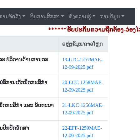
ການຈັດຕັ້ງ
ທຶນການສຶກສາ
ຄັງຄວາມຮູ້
ຖານຂໍ້ມູນ
*****“ຮັບປະກັນຄວາມຖືກຕ້ອງ-ວ່ອງໄວ, ໂ
ແຫຼ່ງຂໍ້ມູນ/ດາວໂຫຼດ
 ແລະ ບໍລິການດ້ານການກະ
19-LTC-1257MAE-
12-09-2025.pdf
 ບໍລິການເຕັກນິກກະສິກຳ
20-LCC-1258MAE-
12-09-2025.pdf
ັກນິກກະສິກຳ ແລະ ພັດທະນາ
21-LKC-1256MAE-
12-09-2025.pdf
ຶນປົກປັກຮັກສາ
22-EFF-1259MAE-
12-09-2025.pdf