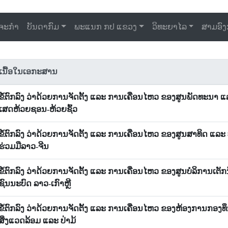
ດຈະກຳ
ບັນດາກົມ
ພະແນກ ກປ ແຂວງ
ວິທະຍາໄລ
ສາມອົງ
ເນື້ອໃນເອກະສານ
ຂໍ້ຕົກລົງ ວ່າດ້ວຍການຈັດຕັ້ງ ແລະ ການເຄື່ອນໄຫວ ຂອງສູນພັດທະນາ
ເສດຫ້ວຍຊອນ-ຫ້ວຍຊົ້ວ
ຂໍ້ຕົກລົງ ວ່າດ້ວຍການຈັດຕັ້ງ ແລະ ການເຄື່ອນໄຫວ ຂອງສູນສາທິດ ແລະ
ຮ່ວມມືລາວ-ຈີນ
ຂໍ້ຕົກລົງ ວ່າດ້ວຍການຈັດຕັ້ງ ແລະ ການເຄື່ອນໄຫວ ຂອງສູນບໍລິການເຕ
ຊົນນະບົດ ລາວ-ເກົາຫຼີ
ຂໍ້ຕົກລົງ ວ່າດ້ວຍການຈັດຕັ້ງ ແລະ ການເຄື່ອນໄຫວ ຂອງຫ້ອງການກອງທ
ສິ່ງແວດລ້ອມ ແລະ ປ່າມ້