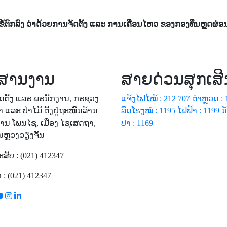
ຂໍ້ຕົກລົງ ວ່າດ້ວຍການຈັດຕັ້ງ ແລະ ການເຄື່ອນໄຫວ ຂອງກອງທຶນຫຼູດຜ
ສານງານ
ສາຍດ່ວນສຸກເສີ
ັດຕັ້ງ ແລະ ພະນັກງານ, ກະຊວງ
ແຈ້ງໄຟໄໝ້ : 212 707
ຕຳຫຼວດ : 
າ ແລະ ປ່າໄມ້ ຕັ້ງຢູ່ຖະໜົນລ້ານ
ລົດໂຮງໝໍ : 1195
ໄຟຟ້າ : 1199
ນ
ບ້ານ ໂພນໄຊ, ເມືອງ ໄຊເສດຖາ,
ປາ : 1169
ຫຼວງວຽງຈັັນ
ສັບ : (021) 412347
 : (021) 412347