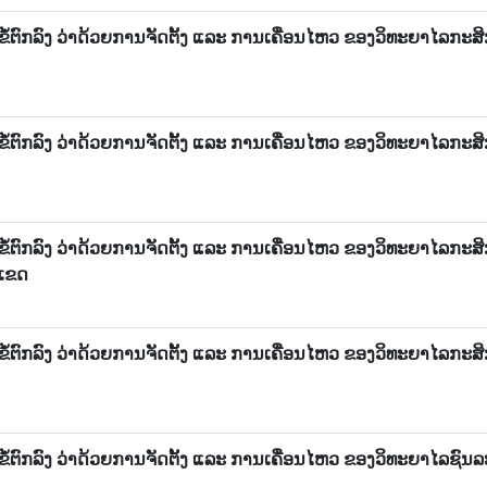
ຂໍ້ຕົກລົງ ວ່າດ້ວຍການຈັດຕັ້ງ ແລະ ການເຄື່ອນໄຫວ ຂອງວິທະຍາໄລກະສິ
ຂໍ້ຕົກລົງ ວ່າດ້ວຍການຈັດຕັ້ງ ແລະ ການເຄື່ອນໄຫວ ຂອງວິທະຍາໄລກະສິ
ຂໍ້ຕົກລົງ ວ່າດ້ວຍການຈັດຕັ້ງ ແລະ ການເຄື່ອນໄຫວ ຂອງວິທະຍາໄລກະສ
ເຂດ
ຂໍ້ຕົກລົງ ວ່າດ້ວຍການຈັດຕັ້ງ ແລະ ການເຄື່ອນໄຫວ ຂອງວິທະຍາໄລກະສ
ຂໍ້ຕົກລົງ ວ່າດ້ວຍການຈັດຕັ້ງ ແລະ ການເຄື່ອນໄຫວ ຂອງວິທະຍາໄລຊົນ