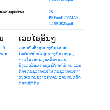
່ອນຄວາມທຸກຍາກ
28-
PRFund1255MAE-
12-09-2025.pdf
ນ
ເວບໄຊອື່ນໆ
1191
ຄະນະຈັດຕັ້ງສູນກາງພັກ
ຄະນະ
້ຳປະ
ໂຄສະນາອົບຮົມສູນກາງພັກ
ກະຊວງ
ພາຍໃນ
ກະຊວງກະສິກຳ ແລະ
ສິ່ງແວດລ້ອມ
ກະຊວງສຶກສາທິການ ແລະ
ກິລາ
ກະຊວງການເງິນ
ກະຊວງການຕ່າງ
ປະເທດ
ກະຊວງແຮງງານ ແລະ ສະຫວັດ
ດີການສັງຄົມ