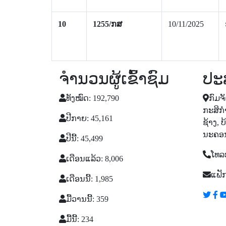
10
1255/ກສ
10/11/2025
ຈຳນວນຜູ້ເຂົ້າຊົມ
ປະ
ທັງໝົດ: 192,790
ກົມຈ
ກະສິກໍ
ປີກາຍ: 45,161
ຊ້າງ, 
ນະຄອນ
ປີນີ້: 45,499
ໂທລະ
ເດືອນແລ້ວ: 8,006
ແຟັກ
ເດືອນນີ້: 1,985
ມື້ວານນີ້: 359
ມື້ນີ້: 234