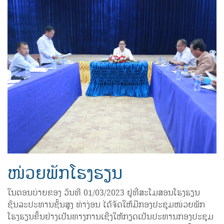
ໜ່ວຍພັກໂຮງຮຽນ
ໃນຕອນບ່າຍຂອງ ວັນທີ 01/03/2023 ຢູ່ທີ່ສະໂມສອນໂຮງຮຽນ
ຊົນລະປະທານຊັ້ນສູງ ທ່າງ່ອນ ໄດ້ຈັດໃຫ້ມີກອງປະຊຸມໜ່ວຍພັກ
ໂຮງຮຽນຂຶ້ນຢ່າງເປັນທາງການເຊີ່ງໃຫ້ກຽດເປັນປະທານກອງປະຊຸມ