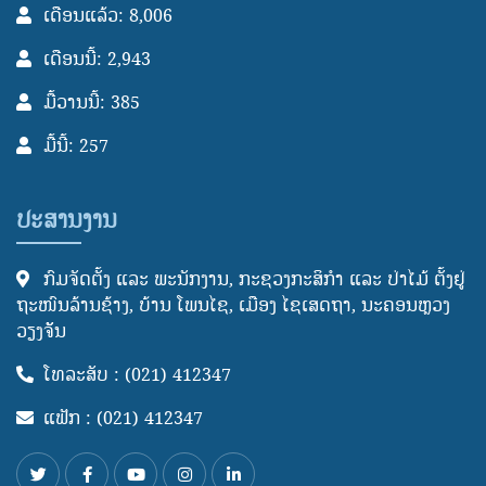
ເດືອນແລ້ວ: 8,006
ເດືອນນີ້: 2,943
ມື້ວານນີ້: 385
ມື້ນີ້: 257
ປະສານງານ
ກົມຈັດຕັ້ງ ແລະ ພະນັກງານ, ກະຊວງກະສິກໍາ ແລະ ປ່າໄມ້ ຕັ້ງຢູ່
ຖະໜົນລ້ານຊ້າງ, ບ້ານ ໂພນໄຊ, ເມືອງ ໄຊເສດຖາ, ນະຄອນຫຼວງ
ວຽງຈັັນ
ໂທລະສັບ : (021) 412347
ແຟັກ : (021) 412347