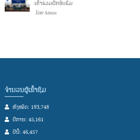
ເຂົ້າຮ່ວມຝຶກອົບຮົມ
ໂດຍ
Admin
ຈຳນວນຜູ້ເຂົ້າຊົມ
ທັງໝົດ: 193,748
ປີກາຍ: 45,161
ປີນີ້: 46,457