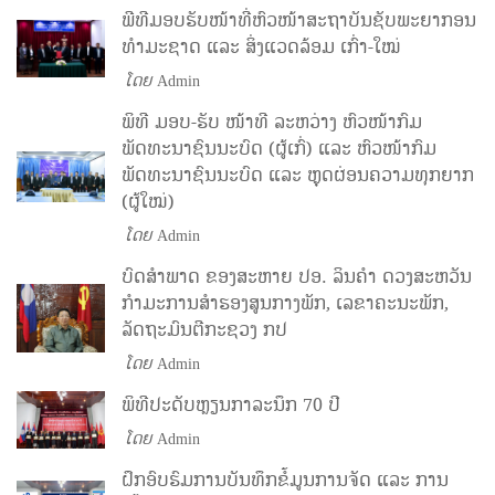
ພີທີມອບຮັບໜ້າທີ່ຫົວໜ້າສະຖາບັນຊັບພະຍາກອນ
ທຳມະຊາດ ແລະ ສິ່ງແວດລ້ອມ ເກົ່າ-ໃໝ່
ໂດຍ
Admin
ພິທີ ມອບ-ຮັບ ໜ້າທີ ລະຫວ່າງ ຫົວໜ້າກົມ
ພັດທະນາຊົນນະບົດ (ຜູ້ເກົ່) ແລະ ຫົວໜ້າກົມ
ພັດທະນາຊົນນະບົດ ແລະ ຫຼຸດຜ່ອນຄວາມທຸກຍາກ
(ຜູ້ໃໝ່)
ໂດຍ
Admin
ບົດສຳພາດ ຂອງສະຫາຍ ປອ. ລິນຄຳ ດວງສະຫວັນ
ກຳມະການສຳຮອງສູນກາງພັກ, ເລຂາຄະນະພັກ,
ລັດຖະມົນຕີກະຊວງ ກປ
ໂດຍ
Admin
ພິທີປະດັບຫຼຽນກາລະນຶກ 70 ປີ
ໂດຍ
Admin
ຝຶກອົບຮົມການບັນທຶກຂໍ້ມູນການຈັດ ແລະ ການ