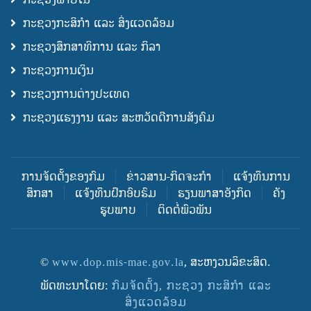
ກະຊວງກະສິກຳ ແລະ ສິ່ງແວດລ້ອມ
ກະຊວງສຶກສາທິການ ແລະ ກິລາ
ກະຊວງການເງິນ
ກະຊວງການຕ່າງປະເທດ
ກະຊວງແຮງງານ ແລະ ສະຫວັດດີການສັງຄົມ
ການຈັດຕັ້ງຂອງກົມ
ຂ່າວສານ-ກິດຈະກຳ
ແຈ້ງທຶນການ
ສຶກສາ
ແຈ້ງທຶນຝຶກອົບຮົມ
ຮຽນພາສາອັງກິດ
ຄັງ
ຮູບພາບ
ຕິດຕໍ່ພົວພັນ
©
www.dop.mis-mae.gov.la
, ສະຫງວນລິຂະສິດ.
ພັດທະນາໂດຍ:
ກົມຈັດຕັ້ງ, ກະຊວງ ກະສິກຳ ແລະ
ສິ່ງແວດລ້ອມ