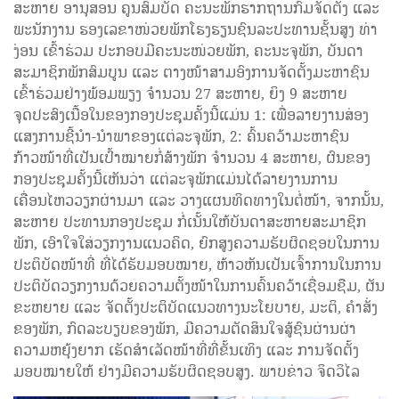
ສະຫາຍ ອານຸສອນ ຄູນສົມບັດ ຄະນະພັກຮາກຖານກົມຈັດຕັ້ງ ແລະ
ພະນັກງານ ຮອງເລຂາໜ່ວຍພັກໂຮງຮຽນຊົນລະປະທານຊັ້ນສູງ ທ່າ
ງ່ອນ ເຂົ້າຮ່ວມ ປະກອບມີຄະນະໜ່ວຍພັກ, ຄະນະຈຸພັກ, ບັນດາ
ສະມາຊິກພັກສົມບູນ ແລະ ຕາງໜ້າສາມອົງການຈັດຕັ້ງມະຫາຊົນ
ເຂົ້າຮ່ວມຢ່າງພ້ອມພຽງ ຈຳນວນ 27 ສະຫາຍ, ຍິງ 9 ສະຫາຍ
ຈຸດປະສົງເນື້ອໃນຂອງກອງປະຊຸມຄັ້ງນີ້ແມ່ນ 1: ເພື່ອລາຍງານສ່ອງ
ແສງການຊີ້ນໍາ-ນໍາພາຂອງແຕ່ລະຈຸພັກ, 2: ຄົ້ນຄວ້າມະຫາຊົນ
ກ້າວໜ້າທີ່ເປັນເປົ້າໝາຍກໍ່ສ້າງພັກ ຈຳນວນ 4 ສະຫາຍ, ຜົນຂອງ
ກອງປະຊຸມຄັ້ງນີ້ເຫັນວ່າ ແຕ່ລະຈຸພັກແມ່ນໄດ້ລາຍງານການ
ເຄື່ອນໄຫວວຽກຜ່ານມາ ແລະ ວາງແຜນທິດທາງໃນຕໍ່ໜ້າ, ຈາກນັ້ນ,
ສະຫາຍ ປະທານກອງປະຊຸມ ກໍ່ເນັ້ນໃຫ້ບັນດາສະຫາຍສະມາຊິກ
ພັກ, ເອົາໃຈໃສ່ວຽກງານແນວຄິດ, ຍົກສູງຄວາມຮັບຜິດຊອບໃນການ
ປະຕິບັດໜ້າທີ່ ທີ່ໄດ້ຮັບມອບໝາຍ, ຫ້າວຫັນເປັນເຈົ້າການໃນການ
ປະຕິບັດວຽກງານດ້ວຍຄວາມຕັ້ງໜ້າໃນການຄົ້ນຄວ້າເຊື່ອມຊືມ, ຜັນ
ຂະຫຍາຍ ແລະ ຈັດຕັ້ງປະຕິບັດແນວທາງນະໂຍບາຍ, ມະຕິ, ຄໍາສັ່ງ
ຂອງພັກ, ກົດລະບຽບຂອງພັກ, ມີຄວາມຕັດສິນໃຈສູ້ຊົນຜ່ານຜ່າ
ຄວາມຫຍຸ້ງຍາກ ເຮັດສໍາເລັດໜ້າທີ່ທີ່ຂັ້ນເທິງ ແລະ ການຈັດຕັ້ງ
ມອບໝາຍໃຫ້ ຢ່າງມີຄວາມຮັບຜິດຊອບສູງ. ພາບຂ່າວ ຈິດວິໄລ