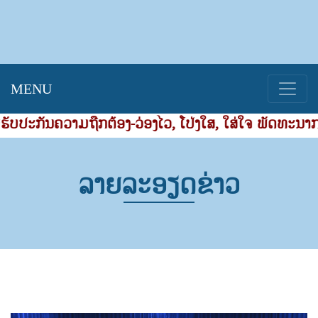
MENU
ກັນຄວາມຖືກຕ້ອງ-ວ່ອງໄວ, ໂປ່ງໃສ, ໃສ່ໃຈ ພັດທະນາການຈັ
ລາຍລະອຽດຂ່າວ