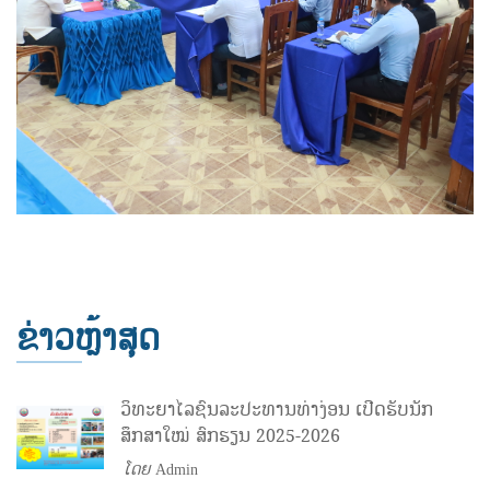
ຂ່າວຫຼ້າສຸດ
ວິທະຍາໄລຊົນລະປະທານທ່າງ່ອນ ເປີດຮັບນັກ
ສຶກສາໃໝ່ ສົກຮຽນ 2025-2026
ໂດຍ
Admin