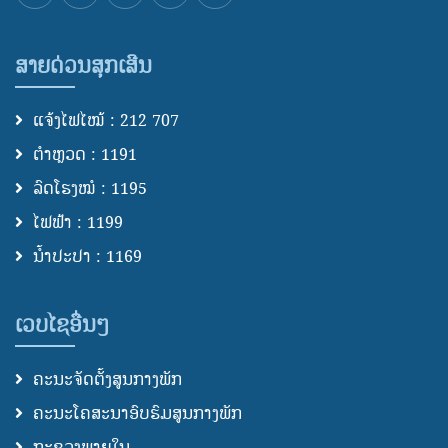
ສາຍດ່ວນສຸກເສີນ
ແຈ້ງໄຟໄໝ້ : 212 707
ຕຳຫຼວດ : 1191
ລົດໂຮງໝໍ : 1195
ໄຟຟ້າ : 1199
ນ້ຳປະປາ : 1169
ເວບໄຊອື່ນໆ
ຄະນະຈັດຕັ້ງສູນກາງພັກ
ຄະນະໂຄສະນາອົບຮົມສູນກາງພັກ
ກະຊວງພາຍໃນ