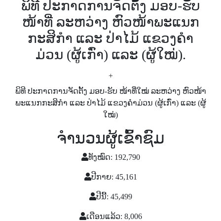
ພິທີ ປະກາດການຈັດຕັ້ງ ມອບ-ຮັບ
ໜ້າທີ່ ລະຫວ່າງ ຫົວໜ້າພະແນກ
ກະສິກຳ ແລະ ປ່າໄມ້ ແຂວງຄຳ
ມ່ວນ (ຜູ້ເກົ່າ) ແລະ (ຜູ້ໃໝ່).
+
ພິທີ ປະກາດການຈັດຕັ້ງ ມອບ-ຮັບ ໜ້າທີ່ໃໝ່ ລະຫວ່າງ ຫົວໜ້າ
ພະແນກກະສິກຳ ແລະ ປ່າໄມ້ ແຂວງຄຳມ່ວນ (ຜູ້ເກົ່າ) ແລະ (ຜູ້
ໃໝ່)
ຈຳນວນຜູ້ເຂົ້າຊົມ
ທັງໝົດ: 192,790
ປີກາຍ: 45,161
ປີນີ້: 45,499
ເດືອນແລ້ວ: 8,006