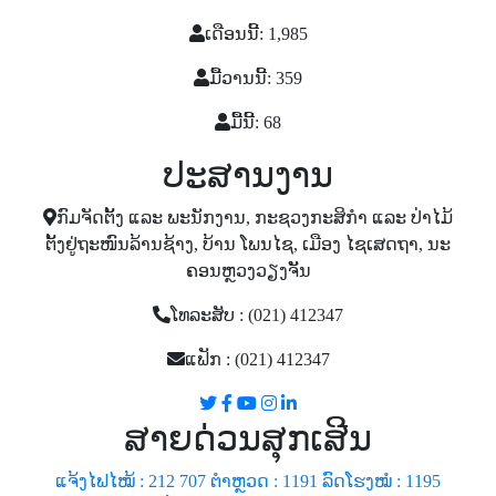
ເດືອນນີ້: 1,985
ມື້ວານນີ້: 359
ມື້ນີ້: 68
ປະສານງານ
ກົມຈັດຕັ້ງ ແລະ ພະນັກງານ, ກະຊວງກະສິກໍາ ແລະ ປ່າໄມ້
ຕັ້ງຢູ່ຖະໜົນລ້ານຊ້າງ, ບ້ານ ໂພນໄຊ, ເມືອງ ໄຊເສດຖາ, ນະ
ຄອນຫຼວງວຽງຈັັນ
ໂທລະສັບ : (021) 412347
ແຟັກ : (021) 412347
ສາຍດ່ວນສຸກເສີນ
ແຈ້ງໄຟໄໝ້ : 212 707
ຕຳຫຼວດ : 1191
ລົດໂຮງໝໍ : 1195