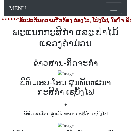
MENU
*****“ຮັບປະກັນຄວາມຖືກຕ້ອງ-ວ່ອງໄວ, ໂປ່ງໃສ, ໃສ່ໃຈ ພັ
ພະແນກກະສິກໍາ ແລະ ປ່າໄມ້
ແຂວງຄໍາມ່ວນ
ຂ່າວສານ-ກິດຈະກຳ
ພິທີ ມອບ-ໂອນ ສູນພັດທະນາ
ກະສິກຳ ເຊບັ້ງໄຟ
+
ພິທີ ມອບ-ໂອນ ສູນພັດທະນາກະສິກຳ ເຊບັ້ງໄຟ