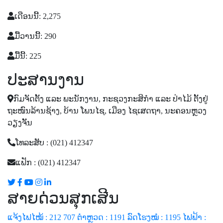
ເດືອນນີ້: 2,275
ມື້ວານນີ້: 290
ມື້ນີ້: 225
ປະສານງານ
ກົມຈັດຕັ້ງ ແລະ ພະນັກງານ, ກະຊວງກະສິກໍາ ແລະ ປ່າໄມ້ ຕັ້ງຢູ່
ຖະໜົນລ້ານຊ້າງ, ບ້ານ ໂພນໄຊ, ເມືອງ ໄຊເສດຖາ, ນະຄອນຫຼວງ
ວຽງຈັັນ
ໂທລະສັບ : (021) 412347
ແຟັກ : (021) 412347
ສາຍດ່ວນສຸກເສີນ
ແຈ້ງໄຟໄໝ້ : 212 707
ຕຳຫຼວດ : 1191
ລົດໂຮງໝໍ : 1195
ໄຟຟ້າ :