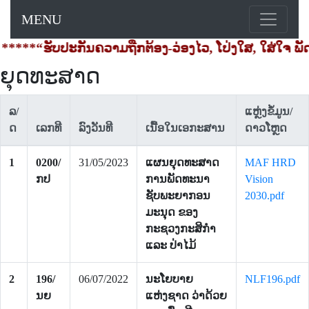
MENU
****“ຮັບປະກັນຄວາມຖືກຕ້ອງ-ວ່ອງໄວ, ໂປ່ງໃສ, ໃສ່ໃຈ ພັ
ຍຸດທະສາດ
ລ/
ແຫຼ່ງຂໍ້ມູນ/
ດ
ເລກທີ
ລົງວັນທີ
ເນື້ອໃນເອກະສານ
ດາວໂຫຼດ
1
0200/
31/05/2023
ແຜນຍຸດທະສາດ
MAF HRD
ກປ
ການພັດທະນາ
Vision
ຊັບພະຍາກອນ
2030.pdf
ມະນຸດ ຂອງ
ກະຊວງກະສິກຳ
ແລະ ປ່າໄມ້
2
196/
06/07/2022
ນະໂຍບາຍ
NLF196.pdf
ນຍ
ແຫ່ງຊາດ ວ່າດ້ວຍ