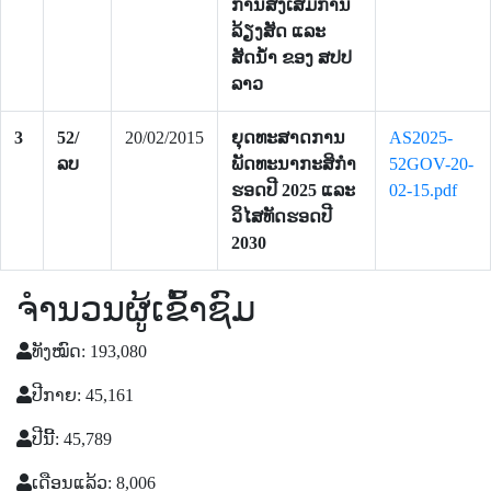
ການສົ່ງເສີມການ
ລ້ຽງສັດ ແລະ
ສັດນໍ້າ ຂອງ ສປປ
ລາວ
3
52/
20/02/2015
ຍຸດທະສາດການ
AS2025-
ລບ
ພັດທະນາກະສິກຳ
52GOV-20-
ຮອດປີ 2025 ແລະ
02-15.pdf
ວິໄສທັດຮອດປີ
2030
ຈຳນວນຜູ້ເຂົ້າຊົມ
ທັງໝົດ: 193,080
ປີກາຍ: 45,161
ປີນີ້: 45,789
ເດືອນແລ້ວ: 8,006