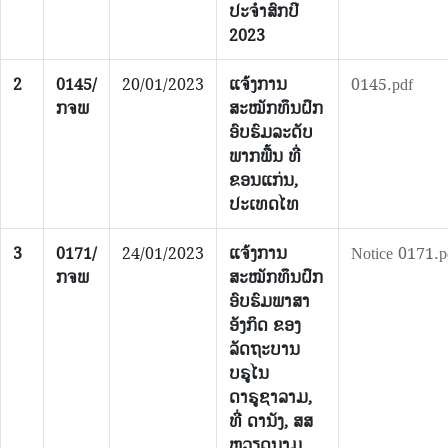
ປະຈຳສົກປີ
2023
2
0145/
20/01/2023
ແຈ້ງການ
0145.pdf
ກຈພ
ສະໝັກທຶນຝຶກ
ອົບຮົມລະດັບ
ພາກພື້ນ ທີ່
ຂອນແກ່ນ,
ປະເທດໄທ
3
0171/
24/01/2023
ແຈ້ງການ
Notice 0171.p
ກຈພ
ສະໝັກທຶນຝຶກ
ອົບຮົມພາສາ
ອັງກິດ ຂອງ
ລັດຖະບານ
ບຣູໄນ
ດາຣູຊາລາມ,
ທີ່ ດານັງ, ສສ
ຫວຽດນາມ