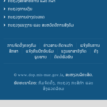
ກະຊວງສຶກສາທິການ ແລະ ກິລາ
ກະຊວງການເງິນ
ກະຊວງການຕ່າງປະເທດ
ກະຊວງແຮງງານ ແລະ ສະຫວັດດີການສັງຄົມ
ການຈັດຕັ້ງຂອງກົມ
ຂ່າວສານ-ກິດຈະກຳ
ແຈ້ງທຶນການ
ສຶກສາ
ແຈ້ງທຶນຝຶກອົບຮົມ
ຮຽນພາສາອັງກິດ
ຄັງ
ຮູບພາບ
ຕິດຕໍ່ພົວພັນ
©
www.dop.mis-mae.gov.la
, ສະຫງວນລິຂະສິດ.
ພັດທະນາໂດຍ:
ກົມຈັດຕັ້ງ, ກະຊວງ ກະສິກຳ ແລະ
ສິ່ງແວດລ້ອມ