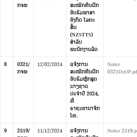
ກຈພ
ສະໝັກທຶນຝຶກ
ອົບຮົມພາສາ
ອັງກິດ ໄລຍະ
ສັ້ນ
(NZSTTS)
ສຳລັບ
ພະນັກງານລັດ
8
0321/
12/02/2024
ແຈ້ງການ
Notice
ກຈພ
ສະໝັກທຶນຝຶກ
0321DoOP.pd
ອົບຮົມຫຼັກສູດ
ນາໆຊາດ
ປະຈຳປີ 2024,
ທີ່
ຣາຊະອານາຈັກ
ໄທ.
9
2519/
11/12/2024
ແຈ້ງການ
Notice 2519.p