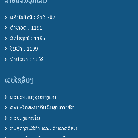
ສາຍດ່ວນສຸກເສີນ
ແຈ້ງໄຟໄໝ້ : 212 707
ຕຳຫຼວດ : 1191
ລົດໂຮງໝໍ : 1195
ໄຟຟ້າ : 1199
ນ້ຳປະປາ : 1169
ເວບໄຊອື່ນໆ
ຄະນະຈັດຕັ້ງສູນກາງພັກ
ຄະນະໂຄສະນາອົບຮົມສູນກາງພັກ
ກະຊວງພາຍໃນ
ກະຊວງກະສິກຳ ແລະ ສິ່ງແວດລ້ອມ