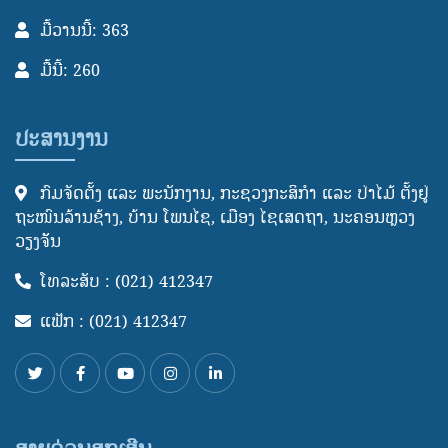
ມື້ວານນີ້: 363
ມື້ນີ້: 260
ປະສານງານ
ກົມຈັດຕັ້ງ ແລະ ພະນັກງານ, ກະຊວງກະສິກໍາ ແລະ ປ່າໄມ້ ຕັ້ງຢູ່
ຖະໜົນລ້ານຊ້າງ, ບ້ານ ໂພນໄຊ, ເມືອງ ໄຊເສດຖາ, ນະຄອນຫຼວງ
ວຽງຈັັນ
ໂທລະສັບ : (021) 412347
ແຟັກ : (021) 412347