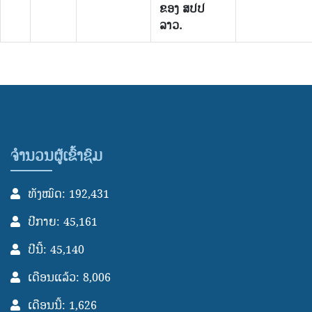
ຂອງ ສປປ
ລາວ.
ຈຳນວນຜູ້ເຂົ້າຊົມ
ທັງໝົດ: 192,431
ປີກາຍ: 45,161
ປີນີ້: 45,140
ເດືອນແລ້ວ: 8,006
ເດືອນນີ້: 1,626