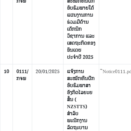
ກຈພ
ສະໝັກທຶນຝຶກ
ອົບຮົມພາຍໃຕ້
ແຜນງານການ
ຮ່ວມມືດ້ານ
ເຕັກນິກ
ວິຊາການ ແລະ
ເສດຖະກິດຂອງ
ອິນເດຍ
ປະຈຳປີ 2025
10
0111/
20/01/2025
ແຈ້ງການ
ືNotice0111.p
ກຈພ
ສະໝັກທຶນຝຶກ
ອົບຮົມພາສາ
ອັງກິດໄລຍະຍ
ສັ້ນ (
NZSTTS)
ສຳລັບ
ພະນັກງານ
ລັດຖະບານ