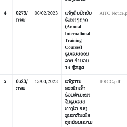
4
0273/
06/02/2023
ແຈ້ງທຶນຝຶກອົບ
AITC Notice.p
ກຈພ
ຮົມນາໆຊາດ
(Annual
International
Training
Courses)
ຮູບແບບອອນ
ລາຍ ຈຳນວນ
15 ຫຼັກສູດ
5
0523/
15/03/2023
ແຈ້ງການ
IPRCC.pdf
ກຈພ
ສະໝັກເຂົ້າ
ຮ່ວມສຳມະນາ
ໃນຮູບແບບ
ທາງໄກ ຂອງ
ສູນສາກົນເພື່ອ
ຫຼຸດຜ່ອນຄວາມ