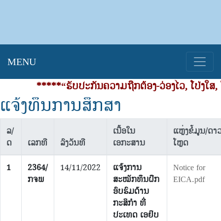
MENU
*****“ຮັບປະກັນຄວາມຖືກຕ້ອງ-ວ່ອງໄວ, ໂປ່ງໃສ, ໃ
ແຈ້ງທຶນການສຶກສາ
ລ/
ເນື້ອໃນ
ແຫຼ່ງຂໍ້ມູນ/ດາ
ດ
ເລກທີ
ລົງວັນທີ
ເອກະສານ
ໂຫຼດ
1
2364/
14/11/2022
ແຈ້ງການ
Notice for
ກຈພ
ສະໝັກທຶນຝຶກ
EICA.pdf
ອົບຮົມດ້ານ
ກະສິກຳ ທີ່
ປະເທດ ເອຢິບ