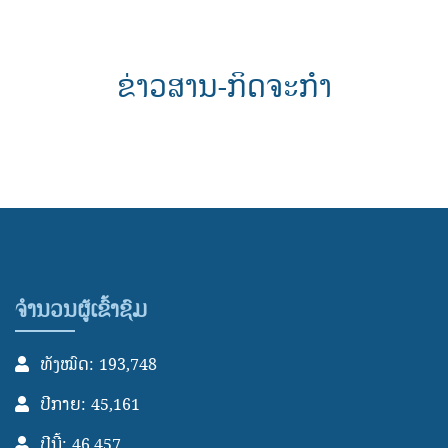
ຂ່າວສານ-ກິດຈະກຳ
ຈຳນວນຜູ້ເຂົ້າຊົມ
ທັງໝົດ: 193,748
ປີກາຍ: 45,161
ປີນີ້: 46,457