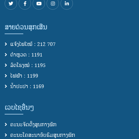
ສາຍດ່ວນສຸກເສີນ
ແຈ້ງໄຟໄໝ້ : 212 707
ຕຳຫຼວດ : 1191
ລົດໂຮງໝໍ : 1195
ໄຟຟ້າ : 1199
ນ້ຳປະປາ : 1169
ເວບໄຊອື່ນໆ
ຄະນະຈັດຕັ້ງສູນກາງພັກ
ຄະນະໂຄສະນາອົບຮົມສູນກາງພັກ