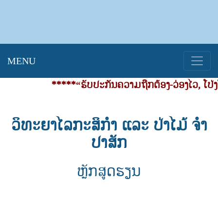
MENU
*****“ຮັບປະກັນຄວາມຖືກຕ້ອງ-ວ່ອງໄວ, ໂປ່ງໃ
ວິທະຍາໄລກະສິກຳ ແລະ ປ່າໄມ້ ຈຳ
ປາສັກ
ຫຼັກສູດຮຽນ