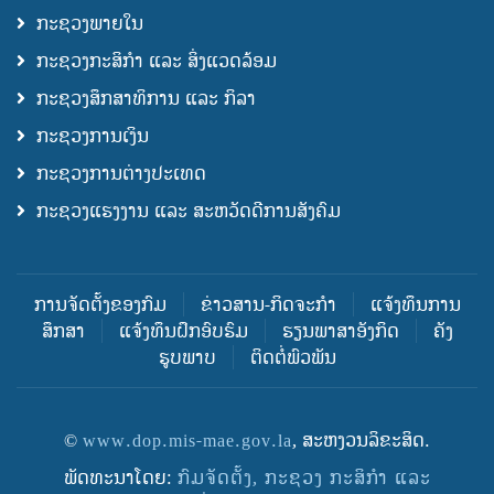
ກະຊວງພາຍໃນ
ກະຊວງກະສິກຳ ແລະ ສິ່ງແວດລ້ອມ
ກະຊວງສຶກສາທິການ ແລະ ກິລາ
ກະຊວງການເງິນ
ກະຊວງການຕ່າງປະເທດ
ກະຊວງແຮງງານ ແລະ ສະຫວັດດີການສັງຄົມ
ການຈັດຕັ້ງຂອງກົມ
ຂ່າວສານ-ກິດຈະກຳ
ແຈ້ງທຶນການ
ສຶກສາ
ແຈ້ງທຶນຝຶກອົບຮົມ
ຮຽນພາສາອັງກິດ
ຄັງ
ຮູບພາບ
ຕິດຕໍ່ພົວພັນ
©
www.dop.mis-mae.gov.la
, ສະຫງວນລິຂະສິດ.
ພັດທະນາໂດຍ:
ກົມຈັດຕັ້ງ, ກະຊວງ ກະສິກຳ ແລະ