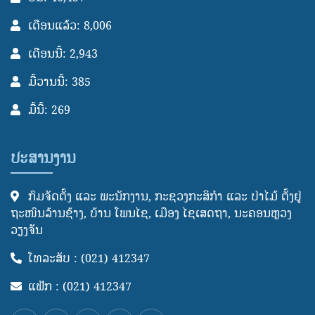
ເດືອນແລ້ວ: 8,006
ເດືອນນີ້: 2,943
ມື້ວານນີ້: 385
ມື້ນີ້: 269
ປະສານງານ
ກົມຈັດຕັ້ງ ແລະ ພະນັກງານ, ກະຊວງກະສິກໍາ ແລະ ປ່າໄມ້ ຕັ້ງຢູ່
ຖະໜົນລ້ານຊ້າງ, ບ້ານ ໂພນໄຊ, ເມືອງ ໄຊເສດຖາ, ນະຄອນຫຼວງ
ວຽງຈັັນ
ໂທລະສັບ : (021) 412347
ແຟັກ : (021) 412347