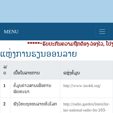
MENU
*****“ຮັບປະກັນຄວາມຖືກຕ້ອງ-ວ່ອງໄວ, ໂປ່ງ
ແຫຼ່ງການຮຽນອອນລາຍ
ລ/
ດ
ເນື້ອໃນລາຍການ
ແຫຼ່ງຂໍ້ມູນ
1
ຂໍ້ມູນຂ່າວສານເພື່ອການ
http://www.lao44.org/
ພັດທະນາ
2
ຟັງວິທະຍຸອອນລາຍທົ່ວໂລກ
http://radio.garden/listen/lnr-
lao-national-radio-fm-103-