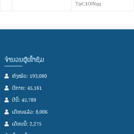
7/pC1OlNqq
ຈຳນວນຜູ້ເຂົ້າຊົມ
ທັງໝົດ: 193,080
ປີກາຍ: 45,161
ປີນີ້: 45,789
ເດືອນແລ້ວ: 8,006
ເດືອນນີ້: 2,275