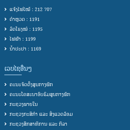
ແຈ້ງໄຟໄໝ້ : 212 707
ຕຳຫຼວດ : 1191
ລົດໂຮງໝໍ : 1195
ໄຟຟ້າ : 1199
ນ້ຳປະປາ : 1169
ເວບໄຊອື່ນໆ
ຄະນະຈັດຕັ້ງສູນກາງພັກ
ຄະນະໂຄສະນາອົບຮົມສູນກາງພັກ
ກະຊວງພາຍໃນ
ກະຊວງກະສິກຳ ແລະ ສິ່ງແວດລ້ອມ
ກະຊວງສຶກສາທິການ ແລະ ກິລາ