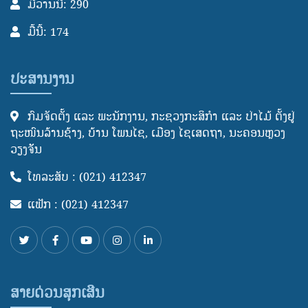
ມື້ວານນີ້: 290
ມື້ນີ້: 174
ປະສານງານ
ກົມຈັດຕັ້ງ ແລະ ພະນັກງານ, ກະຊວງກະສິກໍາ ແລະ ປ່າໄມ້ ຕັ້ງຢູ່
ຖະໜົນລ້ານຊ້າງ, ບ້ານ ໂພນໄຊ, ເມືອງ ໄຊເສດຖາ, ນະຄອນຫຼວງ
ວຽງຈັັນ
ໂທລະສັບ : (021) 412347
ແຟັກ : (021) 412347
ສາຍດ່ວນສຸກເສີນ