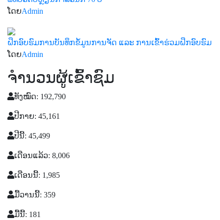
ໂດຍ
Admin
ຝຶກອົບຮົມການບັນທຶກຂໍ້ມູນການຈັດ ແລະ ການເຂົ້າຮ່ວມຝຶກອົບຮົມ
ໂດຍ
Admin
ຈຳນວນຜູ້ເຂົ້າຊົມ
ທັງໝົດ: 192,790
ປີກາຍ: 45,161
ປີນີ້: 45,499
ເດືອນແລ້ວ: 8,006
ເດືອນນີ້: 1,985
ມື້ວານນີ້: 359
ມື້ນີ້: 181