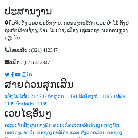
ປະສານງານ
ກົມຈັດຕັ້ງ ແລະ ພະນັກງານ, ກະຊວງກະສິກໍາ ແລະ ປ່າໄມ້ ຕັ້ງຢູ່
ຖະໜົນລ້ານຊ້າງ, ບ້ານ ໂພນໄຊ, ເມືອງ ໄຊເສດຖາ, ນະຄອນຫຼວງ
ວຽງຈັັນ
ໂທລະສັບ : (021) 412347
ແຟັກ : (021) 412347
ສາຍດ່ວນສຸກເສີນ
ແຈ້ງໄຟໄໝ້ : 212 707
ຕຳຫຼວດ : 1191
ລົດໂຮງໝໍ : 1195
ໄຟຟ້າ :
1199
ນ້ຳປະປາ : 1169
ເວບໄຊອື່ນໆ
ຄະນະຈັດຕັ້ງສູນກາງພັກ
ຄະນະໂຄສະນາອົບຮົມສູນກາງພັກ
ກະຊວງພາຍໃນ
ກະຊວງກະສິກຳ ແລະ ສິ່ງແວດລ້ອມ
ກະຊວງ