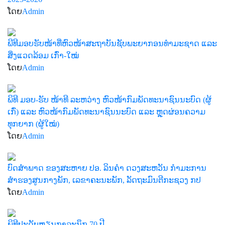
ໂດຍ
Admin
ພີທີມອບຮັບໜ້າທີ່ຫົວໜ້າສະຖາບັນຊັບພະຍາກອນທຳມະຊາດ ແລະ
ສິ່ງແວດລ້ອມ ເກົ່າ-ໃໝ່
ໂດຍ
Admin
ພິທີ ມອບ-ຮັບ ໜ້າທີ ລະຫວ່າງ ຫົວໜ້າກົມພັດທະນາຊົນນະບົດ (ຜູ້
ເກົ່) ແລະ ຫົວໜ້າກົມພັດທະນາຊົນນະບົດ ແລະ ຫຼຸດຜ່ອນຄວາມ
ທຸກຍາກ (ຜູ້ໃໝ່)
ໂດຍ
Admin
ບົດສຳພາດ ຂອງສະຫາຍ ປອ. ລິນຄຳ ດວງສະຫວັນ ກຳມະການ
ສຳຮອງສູນກາງພັກ, ເລຂາຄະນະພັກ, ລັດຖະມົນຕີກະຊວງ ກປ
ໂດຍ
Admin
ພິທີປະດັບຫຼຽນກາລະນຶກ 70 ປີ