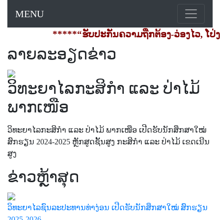
MENU
*****“ຮັບປະກັນຄວາມຖືກຕ້ອງ-ວ່ອງໄວ, ໂປ່ງໃ
ລາຍລະອຽດຂ່າວ
ວິທະຍາໄລກະສິກຳ ແລະ ປ່າໄມ້
ພາກເໜືອ
ວິທະຍາໄລກະສິກຳ ແລະ ປ່າໄມ້ ພາກເໜືອ ເປີດຮັບນັກສຶກສາໃໝ່
ສົກຮຽນ 2024-2025 ຫຼັກສູດຊັ້ນສູງ ກະສິກຳ ແລະ ປ່າໄມ້ ເຂດເນີນ
ສູງ
ຂ່າວຫຼ້າສຸດ
ວິທະຍາໄລຊົນລະປະທານທ່າງ່ອນ ເປີດຮັບນັກສຶກສາໃໝ່ ສົກຮຽນ
2025-2026